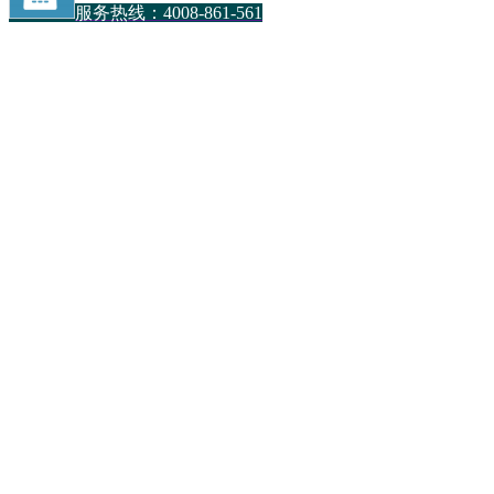
服务热线：4008-861-561