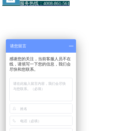
服务热线：4008-861-561
请您留言
感谢您的关注，当前客服人员不在
线，请填写一下您的信息，我们会
尽快和您联系。